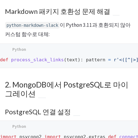
Markdown 패키지 호환성 문제 해결
이 Python 3.11과 호환되지 않아
python-markdown-slack
커스텀 함수로 대체:
def
process_slack_links
(
text
):
pattern
=
r
'
<([^|>
2. MongoDB에서 PostgreSQL로 마이
그레이션
PostgreSQL 연결 설정
import
psycopg2
import
psycopg2.extras
def
connec