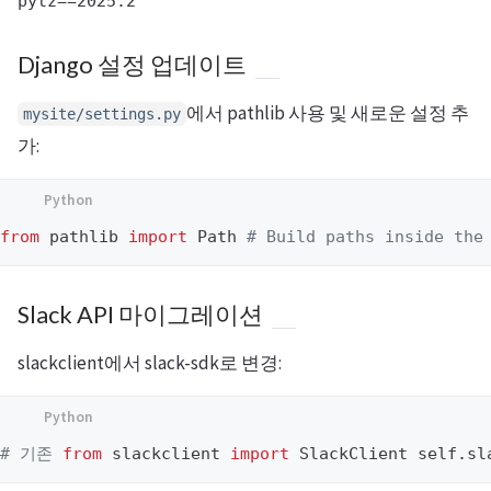
Django 설정 업데이트
에서 pathlib 사용 및 새로운 설정 추
mysite/settings.py
가:
from
pathlib
import
Path
# Build paths inside the
Slack API 마이그레이션
slackclient에서 slack-sdk로 변경:
# 기존 
from
slackclient
import
SlackClient
self
.
sl