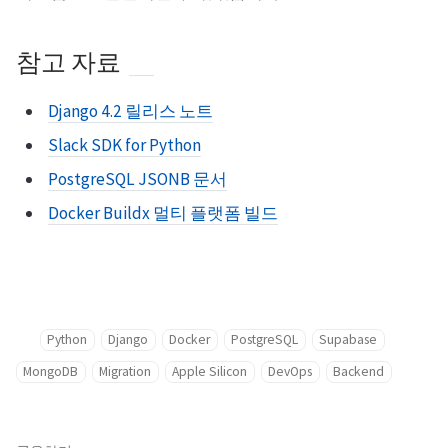
참고 자료
Django 4.2 릴리스 노트
Slack SDK for Python
PostgreSQL JSONB 문서
Docker Buildx 멀티 플랫폼 빌드
Python
Django
Docker
PostgreSQL
Supabase
MongoDB
Migration
Apple Silicon
DevOps
Backend