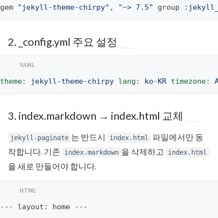
gem
"jekyll-theme-chirpy"
,
"~> 7.5"
group
:jekyll
2. _config.yml 주요 설정
theme
:
jekyll-theme-chirpy
lang
:
ko-KR
timezone
:
3. index.markdown → index.html 교체
는 반드시
파일에서만 동
jekyll-paginate
index.html
작합니다. 기존
을 삭제하고
index.markdown
index.html
을 새로 만들어야 합니다.
--- layout: home --- 