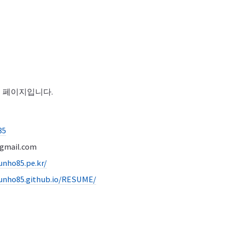
 페이지입니다.
85
@gmail.com
junho85.pe.kr/
junho85.github.io/RESUME/