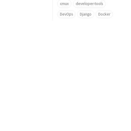
cmux
developer-tools
DevOps
Django
Docker