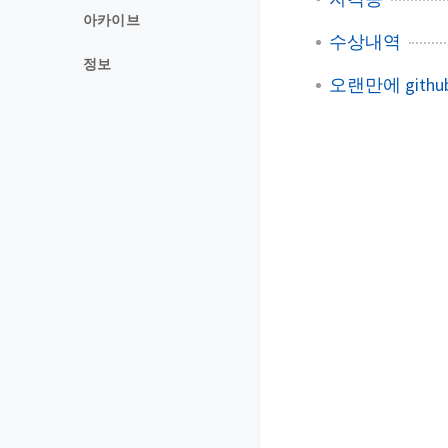
아카이브
수상내역
정보
오랜만에 githu