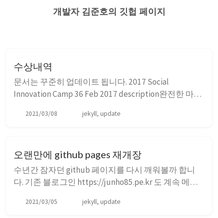
개발자 김준호의 깃헙 페이지
수상내역
문서는 꾸준히 업데이트 됩니다. 2017 Social
Innovation Camp 36 Feb 2017 description완전한 마무
리상 소셜이노베이션상 - 1등상 2관왕 팀구성: 제안자
2021/03/08
jekyll, update
1, 팀장1, 기획자1, 디자이너2, 개발자5 (백엔드2, 프론
트2, 마크업1) 총 10명 참고
http://m.datanet.co.kr/news/articl...
오랜만에 github pages 재개장
수년간 잠자던 github 페이지를 다시 깨워볼까 합니
다. 기존 블로그인 https://junho85.pe.kr 도 계속 메인
블로그가 되겠지만 가급적 개발관련 내용은 github 페
2021/03/05
jekyll, update
이지에 작성해 보려고 합니다. 코드도 좀 더 남기기 수