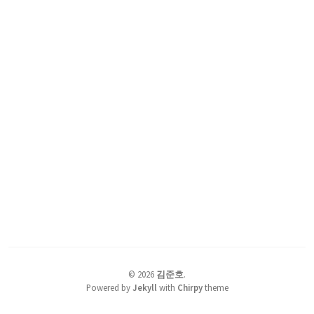
©
2026
김준호
.
Powered by
Jekyll
with
Chirpy
theme